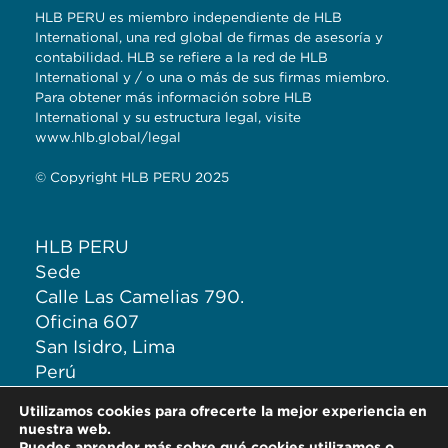
HLB PERU es miembro independiente de HLB
International, una red global de firmas de asesoría y
contabilidad. HLB se refiere a la red de HLB
International y / o una o más de sus firmas miembro.
Para obtener más información sobre HLB
International y su estructura legal, visite
www.hlb.global/legal
© Copyright HLB PERU 2025
HLB PERU
Sede
Calle Las Camelias 790.
Oficina 607
San Isidro, Lima
Perú
Cel: 965 398 128
Utilizamos cookies para ofrecerte la mejor experiencia en
T: (+511) 222 0292
nuestra web.
Puedes aprender más sobre qué cookies utilizamos o