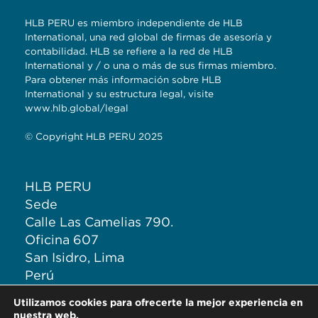
HLB PERU es miembro independiente de HLB
International, una red global de firmas de asesoría y
contabilidad. HLB se refiere a la red de HLB
International y / o una o más de sus firmas miembro.
Para obtener más información sobre HLB
International y su estructura legal, visite
www.hlb.global/legal
© Copyright HLB PERU 2025
HLB PERU
Sede
Calle Las Camelias 790.
Oficina 607
San Isidro, Lima
Perú
Cel: 965 398 128
Utilizamos cookies para ofrecerte la mejor experiencia en
T: (+511) 222 0292
nuestra web.